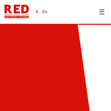
☰
it
en