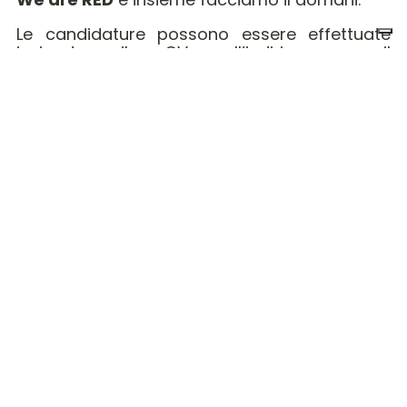
Le candidature possono essere effettuate
inviando il CV all’indirizzo email
jobs@red.software.systems
.
Azienda
Lavora con
Servizi
noi
Home
Servizi
Frontend
Engineer
Chi siamo
Engineering
Java Engineer
Perchè
Design
RED
Analista
funzionale
Lavora
con noi
Cloud
specialist