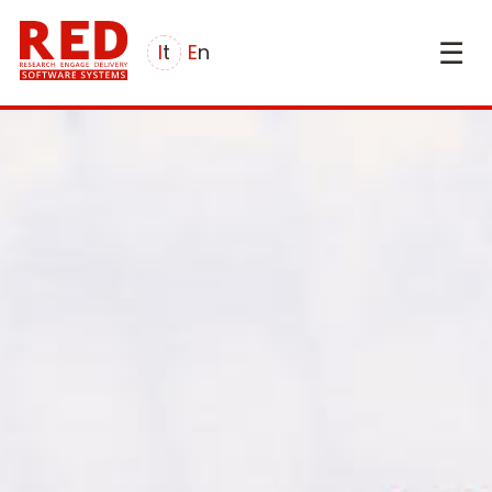
☰
it
en