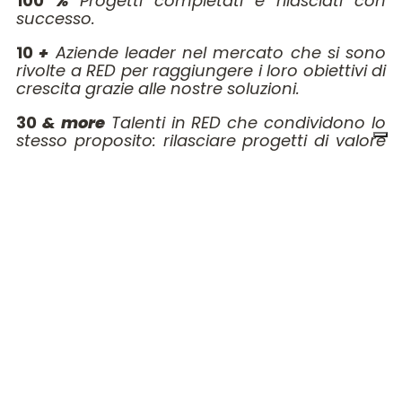
100
%
Progetti completati e rilasciati con
successo.
10
+
Aziende leader nel mercato che si sono
rivolte a RED per raggiungere i loro obiettivi di
crescita grazie alle nostre soluzioni.
30
& more
Talenti in RED che condividono lo
stesso proposito: rilasciare progetti di valore
che facciano la differenza
5
Settori nei quali facciamo la differenza.
Sviluppo di applicativi in ambito Cloud &
DevOps, E-commerce, Industria 4.0, Finance
& Insurance, App Gamification
Azienda
Lavora con
Servizi
noi